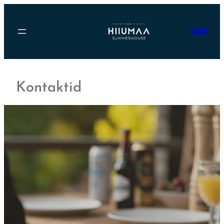
Liigu
sisu
juurde
GER
Kontaktid