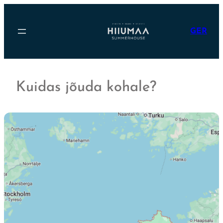
Liigu
sisu
juurde
GER
Kuidas jõuda kohale?