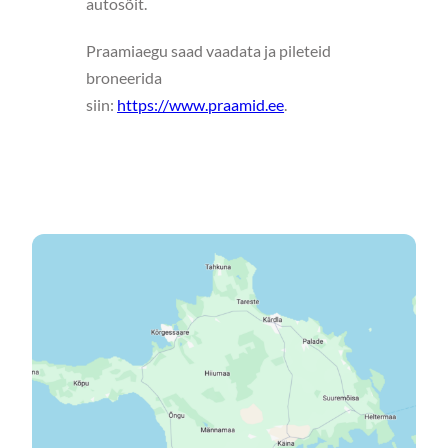
autosõit.
Praamiaegu saad vaadata ja pileteid
broneerida
siin:
https://www.praamid.ee
.